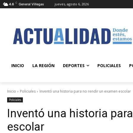
C
jueves, agosto 6, 2026
4.6
General Villegas
INICIO
LA REGIÓN
DEPORTES
POLICIALES
P
Inicio
Policiales
Inventó una historia para no rendir un examen escolar
Policiales
Inventó una historia par
escolar