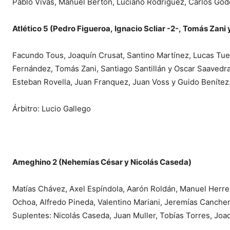
Pablo Vivas, Manuel Berton, Luciano Rodríguez, Carlos God
Atlético 5 (Pedro Figueroa, Ignacio Scliar -2-, Tomás Zani 
Facundo Tous, Joaquín Crusat, Santino Martínez, Lucas Tuer
Fernández, Tomás Zani, Santiago Santillán y Oscar Saavedra
Esteban Rovella, Juan Franquez, Juan Voss y Guido Benítez
Árbitro: Lucio Gallego
Ameghino 2 (Nehemías César y Nicolás Caseda)
Matías Chávez, Axel Espíndola, Aarón Roldán, Manuel Herre
Ochoa, Alfredo Pineda, Valentino Mariani, Jeremías Canche
Suplentes: Nicolás Caseda, Juan Muller, Tobías Torres, Jo