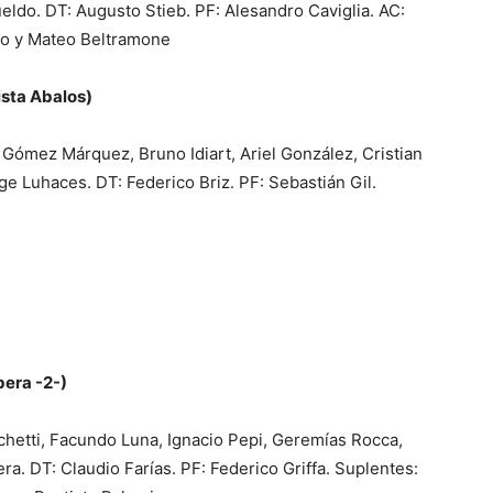
ldo. DT: Augusto Stieb. PF: Alesandro Caviglia. AC:
do y Mateo Beltramone
ista Abalos)
ómez Márquez, Bruno Idiart, Ariel González, Cristian
ge Luhaces. DT: Federico Briz. PF: Sebastián Gil.
bera -2-)
chetti, Facundo Luna, Ignacio Pepi, Geremías Rocca,
. DT: Claudio Farías. PF: Federico Griffa. Suplentes: