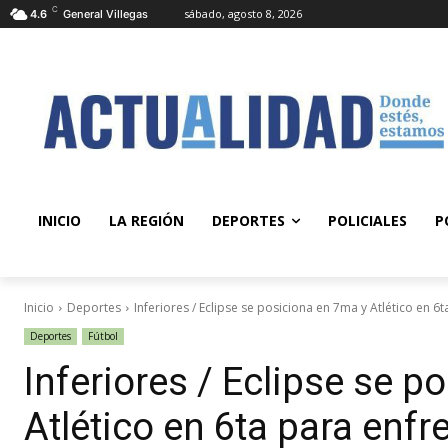
C
sábado, agosto 8, 2026
4.6
General Villegas
INICIO
LA REGIÓN
DEPORTES
POLICIALES
P
Inicio
Deportes
Inferiores / Eclipse se posiciona en 7ma y Atlético en 6ta
Deportes
Fútbol
Inferiores / Eclipse se p
Atlético en 6ta para enfr