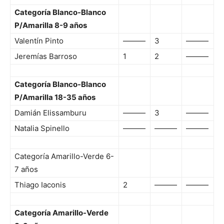
Categoría Blanco-Blanco
P/Amarilla 8-9 años
Valentín Pinto
———
3
———
Jeremías Barroso
1
2
———
Categoría Blanco-Blanco
P/Amarilla 18-35 años
Damián Elissamburu
———
3
———
Natalia Spinello
———
———
———
Categoría Amarillo-Verde 6-
7 años
Thiago Iaconis
2
———
———
Categoría Amarillo-Verde