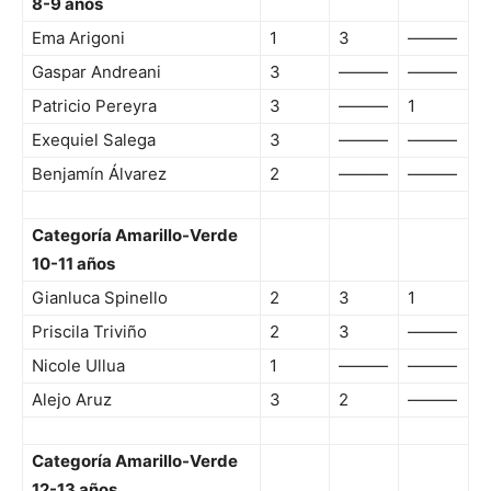
8-9 años
Ema Arigoni
1
3
———
Gaspar Andreani
3
———
———
Patricio Pereyra
3
———
1
Exequiel Salega
3
———
———
Benjamín Álvarez
2
———
———
Categoría Amarillo-Verde
10-11 años
Gianluca Spinello
2
3
1
Priscila Triviño
2
3
———
Nicole Ullua
1
———
———
Alejo Aruz
3
2
———
Categoría Amarillo-Verde
12-13 años