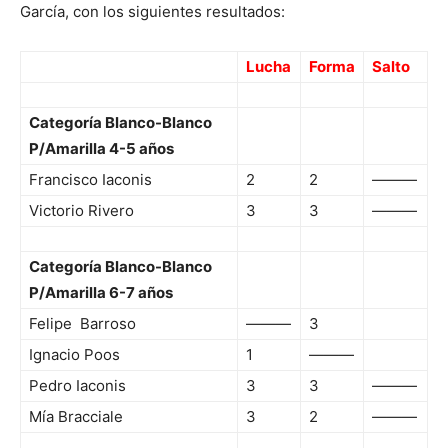
García, con los siguientes resultados:
Lucha
Forma
Salto
Categoría Blanco-Blanco
P/Amarilla 4-5 años
Francisco Iaconis
2
2
———
Victorio Rivero
3
3
———
Categoría Blanco-Blanco
P/Amarilla 6-7 años
Felipe Barroso
———
3
Ignacio Poos
1
———
Pedro Iaconis
3
3
———
Mía Bracciale
3
2
———