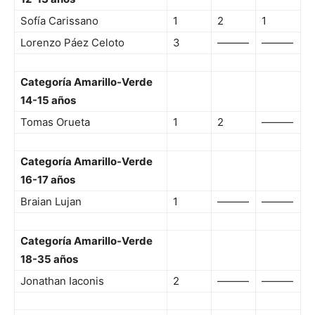
Sofía Carissano
1
2
1
Lorenzo Páez Celoto
3
———
———
Categoría Amarillo-Verde
14-15 años
Tomas Orueta
1
2
———
Categoría Amarillo-Verde
16-17 años
Braian Lujan
1
———
———
Categoría Amarillo-Verde
18-35 años
Jonathan Iaconis
2
———
———