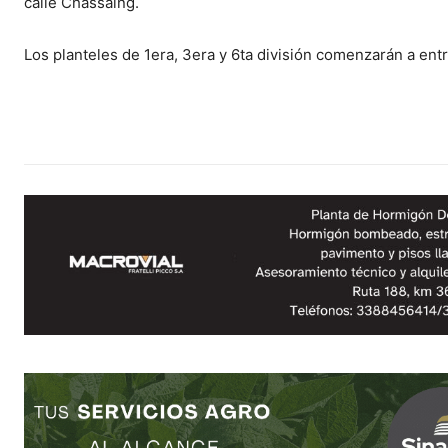
calle Chassaing.
Los planteles de 1era, 3era y 6ta división comenzarán a ent