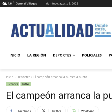
C
domingo, agosto 9, 2026
4.6
General Villegas
INICIO
LA REGIÓN
DEPORTES
POLICIALES
P
Inicio
Deportes
El campeón arranca la puesta a punto
Deportes
Fútbol
El campeón arranca la p
Facebook
Twitter
WhatsApp