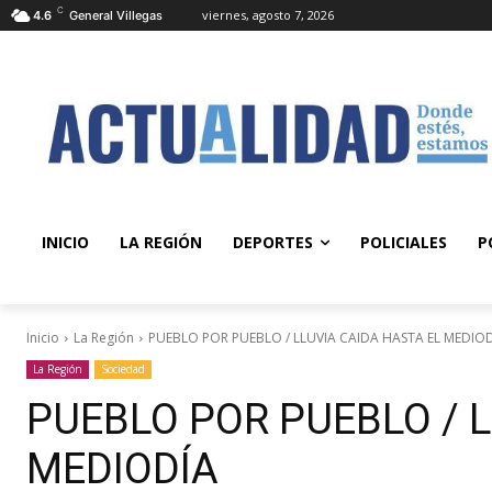
C
viernes, agosto 7, 2026
4.6
General Villegas
INICIO
LA REGIÓN
DEPORTES
POLICIALES
P
Inicio
La Región
PUEBLO POR PUEBLO / LLUVIA CAIDA HASTA EL MEDIO
La Región
Sociedad
PUEBLO POR PUEBLO / L
MEDIODÍA