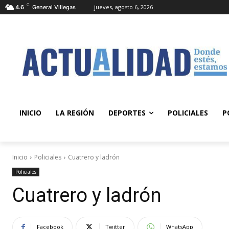
C
jueves, agosto 6, 2026
4.6
General Villegas
INICIO
LA REGIÓN
DEPORTES
POLICIALES
P
Inicio
Policiales
Cuatrero y ladrón
Policiales
Cuatrero y ladrón
Facebook
Twitter
WhatsApp