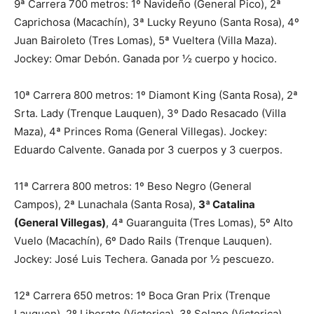
9ª Carrera 700 metros: 1º Navideño (General Pico), 2ª
Caprichosa (Macachín), 3ª Lucky Reyuno (Santa Rosa), 4º
Juan Bairoleto (Tres Lomas), 5ª Vueltera (Villa Maza).
Jockey: Omar Debón. Ganada por ½ cuerpo y hocico.
10ª Carrera 800 metros: 1º Diamont King (Santa Rosa), 2ª
Srta. Lady (Trenque Lauquen), 3º Dado Resacado (Villa
Maza), 4ª Princes Roma (General Villegas). Jockey:
Eduardo Calvente. Ganada por 3 cuerpos y 3 cuerpos.
11ª Carrera 800 metros: 1º Beso Negro (General
Campos), 2ª Lunachala (Santa Rosa),
3ª Catalina
(General Villegas)
, 4ª Guaranguita (Tres Lomas), 5º Alto
Vuelo (Macachín), 6º Dado Rails (Trenque Lauquen).
Jockey: José Luis Techera. Ganada por ½ pescuezo.
12ª Carrera 650 metros: 1º Boca Gran Prix (Trenque
Lauquen), 2º Liberato (Victorica), 3º Solano (Victorica).