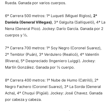
Rueda. Ganada por varios cuerpos.
6ª Carrera 500 metros: 1º Luqueti (Miguel Riglos),
2ª
Daniela (General Villegas)
, 3ª Galguita (Salliqueló), 4ª La
Nena (General Pico). Jockey: Darío García. Ganada por 2
cuerpos y ½.
7ª Carrera 700 metros: 1º Soy Negro (Coronel Suarez),
2º Temblor (Puán), 3º Verdulero (Realicó), 4º Valentín
(Rivera), 5º Despreciado (Ingeniero Luiggi). Jockey:
Martín González. Ganada por ½ cuerpo.
8ª Carrera 400 metros: 1º Nube de Humo (Catriló), 2º
Negro Fachero (Coronel Suarez), 3ª La Sorda (General
Acha), 4º Chuqui (Pigüé). Jockey: José Chavez. Ganada
por cabeza y cabeza.