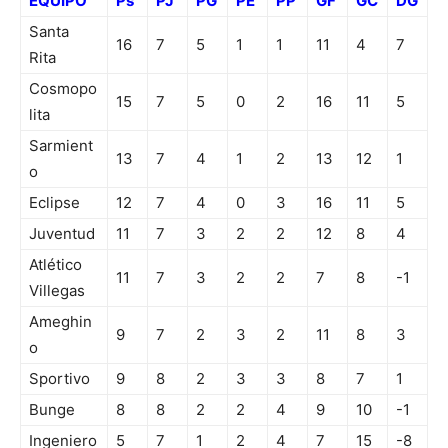
EQUIPO
Ps
PJ
PG
PE
PP
GF
GC
DG
Santa
16
7
5
1
1
11
4
7
Rita
Cosmopo
15
7
5
0
2
16
11
5
lita
Sarmient
13
7
4
1
2
13
12
1
o
Eclipse
12
7
4
0
3
16
11
5
Juventud
11
7
3
2
2
12
8
4
Atlético
11
7
3
2
2
7
8
-1
Villegas
Ameghin
9
7
2
3
2
11
8
3
o
Sportivo
9
8
2
3
3
8
7
1
Bunge
8
8
2
2
4
9
10
-1
Ingeniero
5
7
1
2
4
7
15
-8