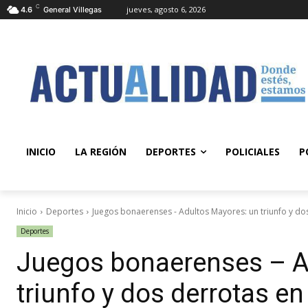
C
jueves, agosto 6, 2026
4.6
General Villegas
INICIO
LA REGIÓN
DEPORTES
POLICIALES
P
Inicio
Deportes
Juegos bonaerenses - Adultos Mayores: un triunfo y dos 
Deportes
Juegos bonaerenses – A
triunfo y dos derrotas en