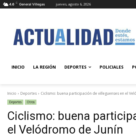
C
jueves, agosto 6, 2026
4.6
General Villegas
INICIO
LA REGIÓN
DEPORTES
POLICIALES
P
Inicio
Deportes
Ciclismo: buena participación de villeguenses en el Ve
Deportes
Otros
Ciclismo: buena particip
el Velódromo de Junín