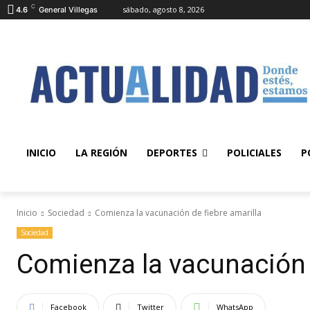
C
sábado, agosto 8, 2026
4.6
General Villegas
INICIO
LA REGIÓN
DEPORTES
POLICIALES
P
Inicio
Sociedad
Comienza la vacunación de fiebre amarilla
Sociedad
Comienza la vacunación d
Facebook
Twitter
WhatsApp