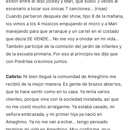
éxito!! entre el disc jockey y Mari, que subió 3 veces al
escenario a tocar sus únicas 7 canciones… (risas)
Cuando partieron después del show, tipo 8 de la mañana,
los vimos a los 4 músicos empujando el micro y a Mari
manejando para que arranque y un cartel en el costado
que decía SE VENDE… No me voy a olvidar en mi vida…
También participé de la comisión del jardín de infantes y
de la escuela primaria. Por eso al principio les dije que
con Piedritas crecimos juntos.
Calixto:
Ni bien llegué la comunidad de Ameghino me
recibió de la mejor manera. Es gente de brazos abiertos,
que te hace sentir como en tu casa. Ya tenía varios
clientes, porque vine con la sociedad instalada, así que
no me costó mucho arraigarme. Ya estaba casado, mi
señora embrazada, y mi primer hija ya nació en
Ameghino. Ya no me van a echar… tengo pensado
terminar mi vida en Ameghino. Muy conforme, muy