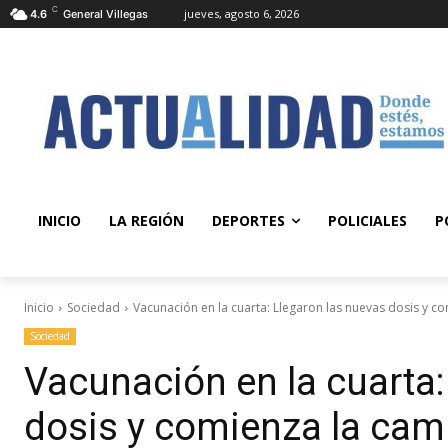
C
jueves, agosto 6, 2026
4.6
General Villegas
INICIO
LA REGIÓN
DEPORTES
POLICIALES
P
Inicio
Sociedad
Vacunación en la cuarta: Llegaron las nuevas dosis y c
Sociedad
Vacunación en la cuarta:
dosis y comienza la ca