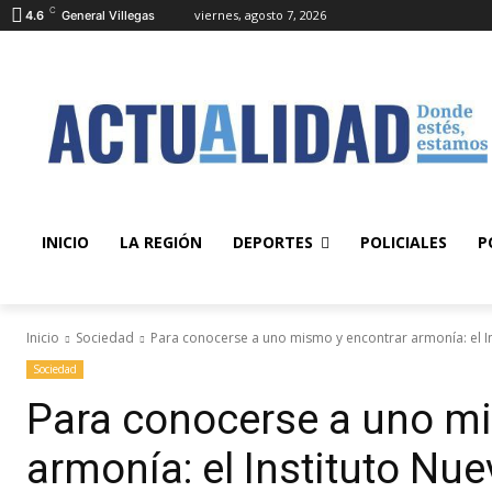
C
viernes, agosto 7, 2026
4.6
General Villegas
INICIO
LA REGIÓN
DEPORTES
POLICIALES
P
Inicio
Sociedad
Para conocerse a uno mismo y encontrar armonía: el Ins
Sociedad
Para conocerse a uno mi
armonía: el Instituto Nue