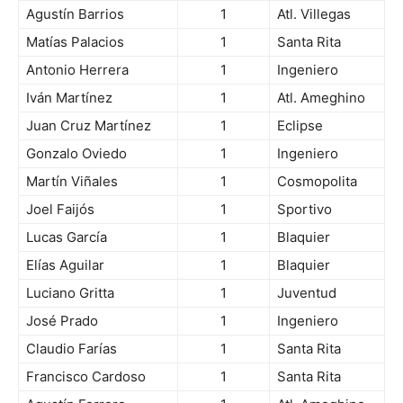
Agustín Barrios
1
Atl. Villegas
Matías Palacios
1
Santa Rita
Antonio Herrera
1
Ingeniero
Iván Martínez
1
Atl. Ameghino
Juan Cruz Martínez
1
Eclipse
Gonzalo Oviedo
1
Ingeniero
Martín Viñales
1
Cosmopolita
Joel Faijós
1
Sportivo
Lucas García
1
Blaquier
Elías Aguilar
1
Blaquier
Luciano Gritta
1
Juventud
José Prado
1
Ingeniero
Claudio Farías
1
Santa Rita
Francisco Cardoso
1
Santa Rita