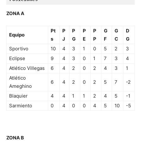
ZONA A
Pt
P
P
P
P
G
G
D
Equipo
s
J
G
E
P
F
C
G
Sportivo
10
4
3
1
0
5
2
3
Eclipse
9
4
3
0
1
7
3
4
Atlético Villegas
6
4
2
0
2
4
3
1
Atlético
6
4
2
0
2
5
7
-2
Ameghino
Blaquier
4
4
1
1
2
4
5
-1
Sarmiento
0
4
0
0
4
5
10
-5
ZONA B