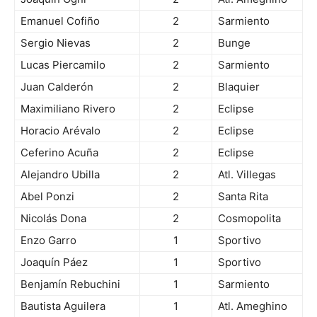
Emanuel Cofiño
2
Sarmiento
Sergio Nievas
2
Bunge
Lucas Piercamilo
2
Sarmiento
Juan Calderón
2
Blaquier
Maximiliano Rivero
2
Eclipse
Horacio Arévalo
2
Eclipse
Ceferino Acuña
2
Eclipse
Alejandro Ubilla
2
Atl. Villegas
Abel Ponzi
2
Santa Rita
Nicolás Dona
2
Cosmopolita
Enzo Garro
1
Sportivo
Joaquín Páez
1
Sportivo
Benjamín Rebuchini
1
Sarmiento
Bautista Aguilera
1
Atl. Ameghino