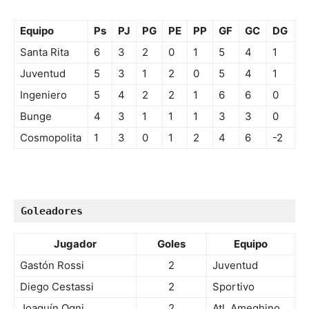
Equipo
Ps
PJ
PG
PE
PP
GF
GC
DG
Santa Rita
6
3
2
0
1
5
4
1
Juventud
5
3
1
2
0
5
4
1
Ingeniero
5
4
2
2
1
6
6
0
Bunge
4
3
1
1
1
3
3
0
Cosmopolita
1
3
0
1
2
4
6
-2
Goleadores
Jugador
Goles
Equipo
Gastón Rossi
2
Juventud
Diego Cestassi
2
Sportivo
Joaquín Ogni
2
Atl. Ameghino