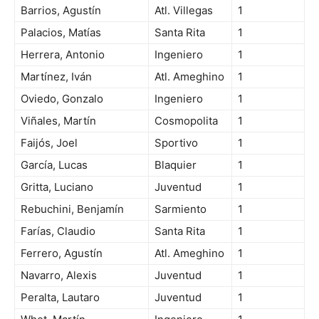
Barrios, Agustín
Atl. Villegas
1
Palacios, Matías
Santa Rita
1
Herrera, Antonio
Ingeniero
1
Martínez, Iván
Atl. Ameghino
1
Oviedo, Gonzalo
Ingeniero
1
Viñales, Martín
Cosmopolita
1
Faijós, Joel
Sportivo
1
García, Lucas
Blaquier
1
Gritta, Luciano
Juventud
1
Rebuchini, Benjamín
Sarmiento
1
Farías, Claudio
Santa Rita
1
Ferrero, Agustín
Atl. Ameghino
1
Navarro, Alexis
Juventud
1
Peralta, Lautaro
Juventud
1