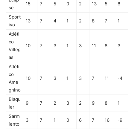
15
7
5
0
2
13
5
8
se
Sport
13
7
4
1
2
8
7
1
ivo
Atléti
co
10
7
3
1
3
11
8
3
Villeg
as
Atléti
co
10
7
3
1
3
7
11
-4
Ame
ghino
Blaqu
9
7
2
3
2
9
8
1
ier
Sarm
3
7
1
0
6
7
16
-9
iento