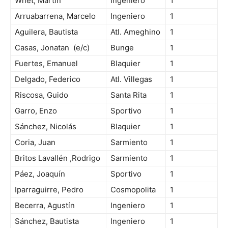
Whet, Martín
Ingeniero
1
Arruabarrena, Marcelo
Ingeniero
1
Aguilera, Bautista
Atl. Ameghino
1
Casas, Jonatan (e/c)
Bunge
1
Fuertes, Emanuel
Blaquier
1
Delgado, Federico
Atl. Villegas
1
Riscosa, Guido
Santa Rita
1
Garro, Enzo
Sportivo
1
Sánchez, Nicolás
Blaquier
1
Coria, Juan
Sarmiento
1
Britos Lavallén ,Rodrigo
Sarmiento
1
Páez, Joaquín
Sportivo
1
Iparraguirre, Pedro
Cosmopolita
1
Becerra, Agustín
Ingeniero
1
Sánchez, Bautista
Ingeniero
1