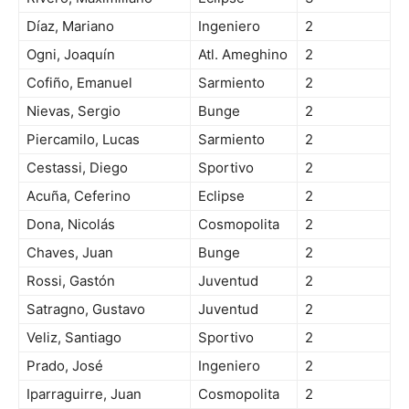
Díaz, Mariano
Ingeniero
2
Ogni, Joaquín
Atl. Ameghino
2
Cofiño, Emanuel
Sarmiento
2
Nievas, Sergio
Bunge
2
Piercamilo, Lucas
Sarmiento
2
Cestassi, Diego
Sportivo
2
Acuña, Ceferino
Eclipse
2
Dona, Nicolás
Cosmopolita
2
Chaves, Juan
Bunge
2
Rossi, Gastón
Juventud
2
Satragno, Gustavo
Juventud
2
Veliz, Santiago
Sportivo
2
Prado, José
Ingeniero
2
Iparraguirre, Juan
Cosmopolita
2