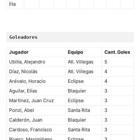
lita
Goleadores
Jugador
Equipo
Cant. Goles
Ubilla, Alejandro
Atl. Villegas
5
Díaz, Nicolás
Atl. Villegas
4
Arévalo, Horacio
Eclipse
4
Aguilar, Elías
Blaquier
3
Martínez, Juan Cruz
Eclipse
3
Ponzi, Abel
Santa Rita
3
Calderón, Juan
Blaquier
3
Cardoso, Francisco
Santa Rita
3
Rivero, Maximiliano
Eclipse
3