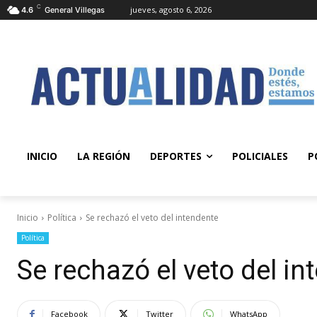
C
jueves, agosto 6, 2026
4.6
General Villegas
INICIO
LA REGIÓN
DEPORTES
POLICIALES
P
Inicio
Política
Se rechazó el veto del intendente
Política
Se rechazó el veto del in
Facebook
Twitter
WhatsApp