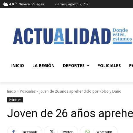
C
viernes, agosto 7, 2026
4.6
General Villegas
INICIO
LA REGIÓN
DEPORTES
POLICIALES
P
Inicio
Policiales
Joven de 26 años aprehendido por Robo y Daño
Policiales
Joven de 26 años apreh
Facebook
Twitter
WhatsApp