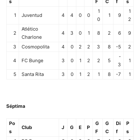
s
F
C
f
s
1
1
1
Juventud
4
4
0
0
1
9
0
2
Atlético
2
4
3
0
1
8
2
6
9
Charlone
3
Cosmopolita
4
0
2
2
3
8
-5
2
-
4
FC Bunge
3
0
1
2
2
5
1
3
5
Santa Rita
3
0
1
2
1
8
-7
1
Séptima
Po
G
G
Di
P
Club
J
G
E
P
s
F
C
f
s