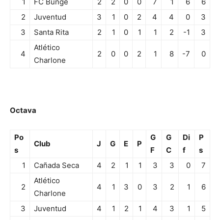
1
FC Bunge
2
2
0
0
7
1
6
6
2
Juventud
3
1
0
2
4
4
0
3
3
Santa Rita
2
1
0
1
1
2
-1
3
Atlético
4
2
0
0
2
1
8
-7
0
Charlone
Octava
Po
G
G
Di
P
Club
J
G
E
P
s
F
C
f
s
1
Cañada Seca
4
2
1
1
3
3
0
7
Atlético
2
4
1
3
0
3
2
1
6
Charlone
3
Juventud
4
1
2
1
4
3
1
5