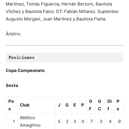
Martínez, Tomás Figueroa, Hernán Berzoni, Bautista
Vilchez y Bautista Falco. DT: Fabián Millarez. Suplentes:
Augusto Morgavi, Juan Martínez y Bautista Fleita.
Árbitro:
Posiciones
Copa Campeonato
Sexta
Po
G
G
Di
P
Club
J
G
E
P
s
F
C
f
s
Atlético
1
5
2
3
0
7
3
4
9
Ameghino