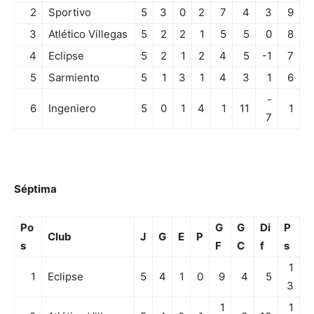
2
Sportivo
5
3
0
2
7
4
3
9
3
Atlético Villegas
5
2
2
1
5
5
0
8
4
Eclipse
5
2
1
2
4
5
-1
7
5
Sarmiento
5
1
3
1
4
3
1
6
-
6
Ingeniero
5
0
1
4
1
11
1
7
Séptima
Po
G
G
Di
P
Club
J
G
E
P
s
F
C
f
s
1
1
Eclipse
5
4
1
0
9
4
5
3
1
1