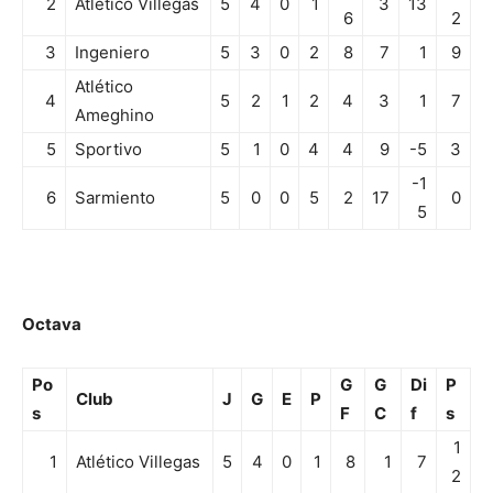
2
Atlético Villegas
5
4
0
1
3
13
6
2
3
Ingeniero
5
3
0
2
8
7
1
9
Atlético
4
5
2
1
2
4
3
1
7
Ameghino
5
Sportivo
5
1
0
4
4
9
-5
3
-1
6
Sarmiento
5
0
0
5
2
17
0
5
Octava
Po
G
G
Di
P
Club
J
G
E
P
s
F
C
f
s
1
1
Atlético Villegas
5
4
0
1
8
1
7
2