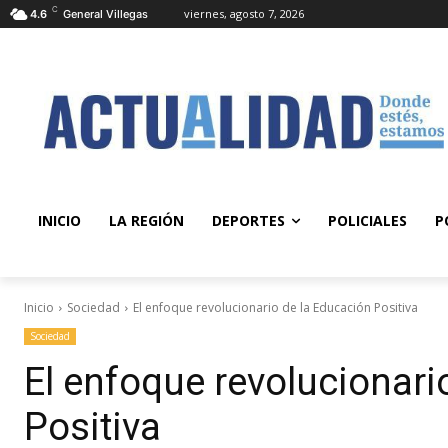
C
viernes, agosto 7, 2026
4.6
General Villegas
INICIO
LA REGIÓN
DEPORTES
POLICIALES
P
Inicio
Sociedad
El enfoque revolucionario de la Educación Positiva
Sociedad
El enfoque revolucionari
Positiva