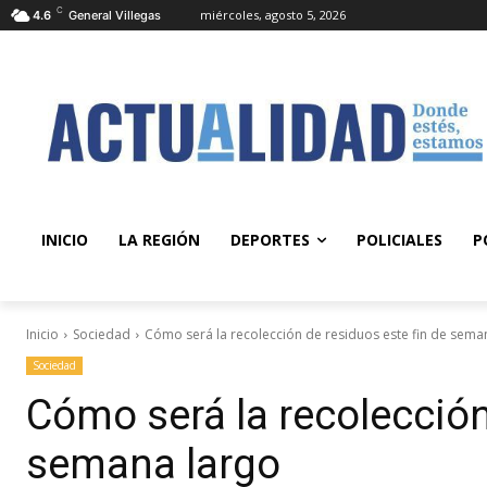
C
miércoles, agosto 5, 2026
4.6
General Villegas
INICIO
LA REGIÓN
DEPORTES
POLICIALES
P
Inicio
Sociedad
Cómo será la recolección de residuos este fin de sema
Sociedad
Cómo será la recolección
semana largo