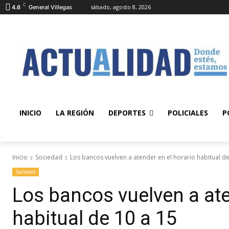
C
sábado, agosto 8, 2026
4.6
General Villegas
INICIO
LA REGIÓN
DEPORTES
POLICIALES
P
Inicio
Sociedad
Los bancos vuelven a atender en el horario habitual de 
Sociedad
Los bancos vuelven a ate
habitual de 10 a 15