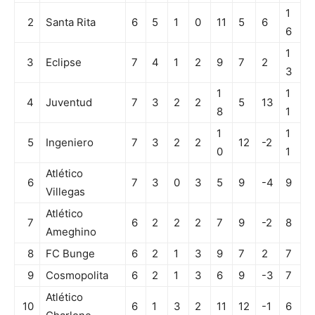
1
2
Santa Rita
6
5
1
0
11
5
6
6
1
3
Eclipse
7
4
1
2
9
7
2
3
1
1
4
Juventud
7
3
2
2
5
13
8
1
1
1
5
Ingeniero
7
3
2
2
12
-2
0
1
Atlético
6
7
3
0
3
5
9
-4
9
Villegas
Atlético
7
6
2
2
2
7
9
-2
8
Ameghino
8
FC Bunge
6
2
1
3
9
7
2
7
9
Cosmopolita
6
2
1
3
6
9
-3
7
Atlético
10
6
1
3
2
11
12
-1
6