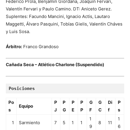
Federico Prola, Benjamín Giordana, Joaquín Fervari,
Valentín Fervari y Paulo Camino. DT: Aniceto Gerez.
Suplentes: Facundo Mancini, Ignacio Actis, Lautaro
Maggetti, Álvaro Pasquini, Tobías Gielis, Valentín Cháves
y Luis Sosa.
Árbitro:
Franco Grandoso
Cañada Seca – Atlético Charlone (Suspendido)
Posiciones
Po
P
P
P
P
G
G
Di
P
Equipo
s
J
G
E
P
F
C
f
s
1
1
1
Sarmiento
7
5
1
1
8
11
9
6