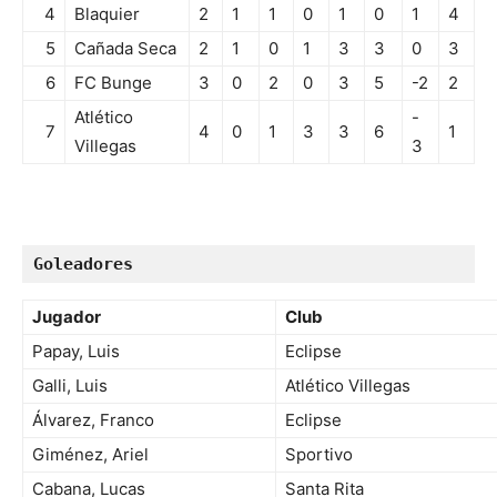
4
Blaquier
2
1
1
0
1
0
1
4
5
Cañada Seca
2
1
0
1
3
3
0
3
6
FC Bunge
3
0
2
0
3
5
-2
2
Atlético
-
7
4
0
1
3
3
6
1
Villegas
3
Goleadores
Jugador
Club
Papay, Luis
Eclipse
Galli, Luis
Atlético Villegas
Álvarez, Franco
Eclipse
Giménez, Ariel
Sportivo
Cabana, Lucas
Santa Rita