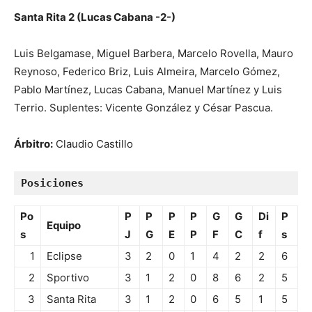
Santa Rita 2 (Lucas Cabana -2-)
Luis Belgamase, Miguel Barbera, Marcelo Rovella, Mauro
Reynoso, Federico Briz, Luis Almeira, Marcelo Gómez,
Pablo Martínez, Lucas Cabana, Manuel Martínez y Luis
Terrio. Suplentes: Vicente González y César Pascua.
Árbitro:
Claudio Castillo
Posiciones
Po
P
P
P
P
G
G
Di
P
Equipo
s
J
G
E
P
F
C
f
s
1
Eclipse
3
2
0
1
4
2
2
6
2
Sportivo
3
1
2
0
8
6
2
5
3
Santa Rita
3
1
2
0
6
5
1
5