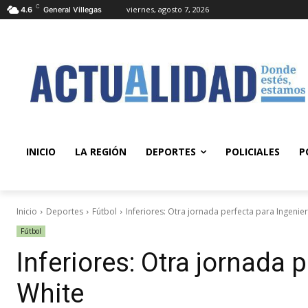
C
viernes, agosto 7, 2026
4.6
General Villegas
INICIO
LA REGIÓN
DEPORTES
POLICIALES
P
Inicio
Deportes
Fútbol
Inferiores: Otra jornada perfecta para Ingenie
Fútbol
Inferiores: Otra jornada 
White