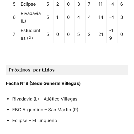
5
Eclipse
5
2
0
3
7
11
-4
6
Rivadavia
6
5
1
0
4
4
14
-4
3
(L)
Estudiant
-1
7
5
0
0
5
2
21
0
es (P)
9
Próximos partidos
Fecha N°8 (Sede General Villegas)
Rivadavia (L) – Atlético Villegas
FBC Argentino – San Martín (P)
Eclipse – El Linqueño