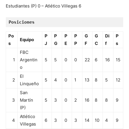
Estudiantes (P) 0 – Atlético Villegas 6
Posiciones
Po
P
P
P
P
G
G
Di
P
Equipo
s
J
G
E
P
F
C
f
s
FBC
1
Argentin
5
5
0
0
22
6
16
15
o
El
2
5
4
0
1
13
8
5
12
Linqueño
San
3
Martín
5
3
0
2
16
8
8
9
(P)
Atlético
4
6
3
0
3
14
10
4
9
Villegas