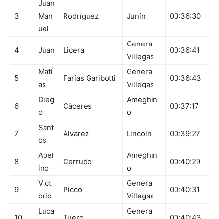
Juan
3
Man
Rodríguez
Junín
00:36:30
uel
General
4
Juan
Licera
00:36:41
Villegas
Matí
General
5
Farías Garibotti
00:36:43
as
Villegas
Dieg
Ameghin
6
Cáceres
00:37:17
o
o
Sant
7
Álvarez
Lincoln
00:39:27
os
Abel
Ameghin
8
Cerrudo
00:40:29
ino
o
Vict
General
9
Picco
00:40:31
orio
Villegas
Luca
General
10
Tuero
00:40:43