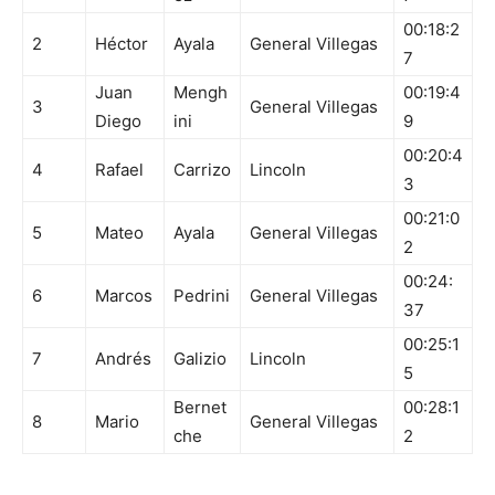
00:18:2
2
Héctor
Ayala
General Villegas
7
Juan
Mengh
00:19:4
3
General Villegas
Diego
ini
9
00:20:4
4
Rafael
Carrizo
Lincoln
3
00:21:0
5
Mateo
Ayala
General Villegas
2
00:24:
6
Marcos
Pedrini
General Villegas
37
00:25:1
7
Andrés
Galizio
Lincoln
5
Bernet
00:28:1
8
Mario
General Villegas
che
2