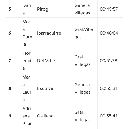
Ivan
General
5
Pirog
00:45:57
a
villegas
Marí
a
Gral.Ville
6
Iparraguirre
00:46:04
Caro
gas
la
Flor
Gral.
7
enci
Del Valle
00:51:28
Villegas
a
Marí
a
General
8
Esquivel
00:55:31
Laur
Villegas
a
Adri
Gral
9
ana
Galliano
00:55:41
Villegas
Pilar