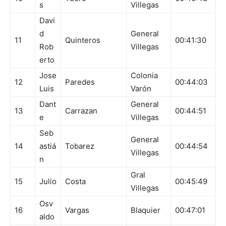
s
Villegas
Davi
d
General
11
Quinteros
00:41:30
Rob
Villegas
erto
Jose
Colonia
12
Paredes
00:44:03
Luis
Varón
Dant
General
13
Carrazan
00:44:51
e
Villegas
Seb
General
14
astiá
Tobarez
00:44:54
Villegas
n
Gral
15
Julio
Costa
00:45:49
Villegas
Osv
16
Vargas
Blaquier
00:47:01
aldo