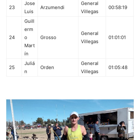
Jose
General
23
Arzumendi
00:58:19
Luis
Villegas
Guill
erm
General
24
o
Grosso
01:01:01
Villegas
Mart
ín
Juliá
General
25
Orden
01:05:48
n
Villegas