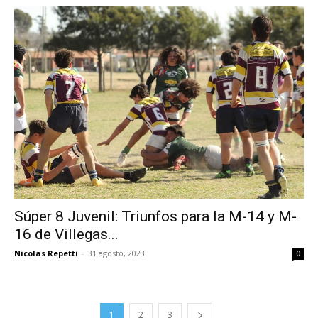
Súper 8 Juvenil: Triunfos para la M-14 y M-
16 de Villegas...
Nicolas Repetti
-
31 agosto, 2023
0
1
2
3