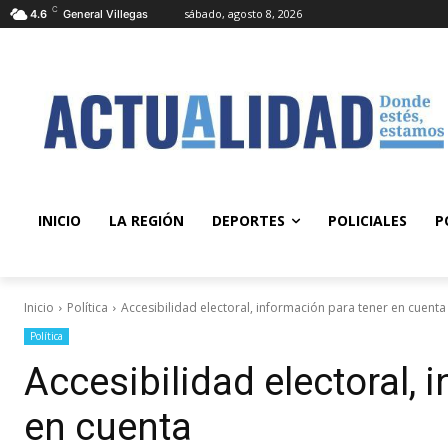
C
sábado, agosto 8, 2026
4.6
General Villegas
INICIO
LA REGIÓN
DEPORTES
POLICIALES
P
Inicio
Política
Accesibilidad electoral, información para tener en cuenta
Política
Accesibilidad electoral, 
en cuenta