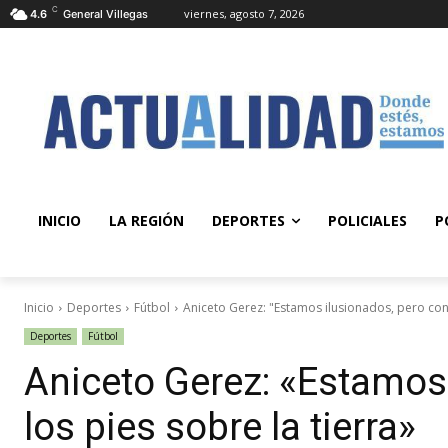
C
viernes, agosto 7, 2026
4.6
General Villegas
INICIO
LA REGIÓN
DEPORTES
POLICIALES
P
Inicio
Deportes
Fútbol
Aniceto Gerez: "Estamos ilusionados, pero con 
Deportes
Fútbol
Aniceto Gerez: «Estamos
los pies sobre la tierra»