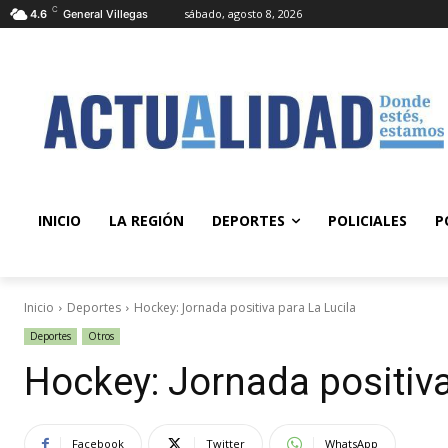
C
sábado, agosto 8, 2026
4.6
General Villegas
INICIO
LA REGIÓN
DEPORTES
POLICIALES
P
Inicio
Deportes
Hockey: Jornada positiva para La Lucila
Deportes
Otros
Hockey: Jornada positiva
Facebook
Twitter
WhatsApp