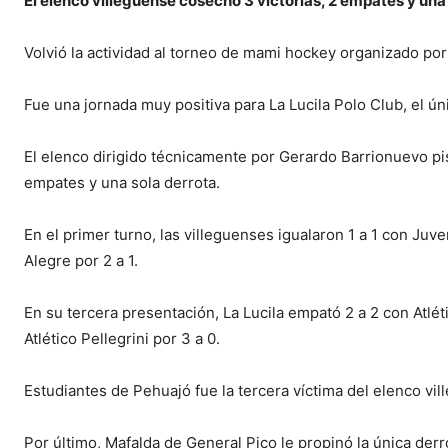
El elenco villeguense cosechó 3 victorias, 2 empates y una
Volvió la actividad al torneo de mami hockey organizado por 
Fue una jornada muy positiva para La Lucila Polo Club, el ú
El elenco dirigido técnicamente por Gerardo Barrionuevo pis
empates y una sola derrota.
En el primer turno, las villeguenses igualaron 1 a 1 con Ju
Alegre por 2 a 1.
En su tercera presentación, La Lucila empató 2 a 2 con Atlé
Atlético Pellegrini por 3 a 0.
Estudiantes de Pehuajó fue la tercera víctima del elenco vi
Por último, Mafalda de General Pico le propinó la única derr