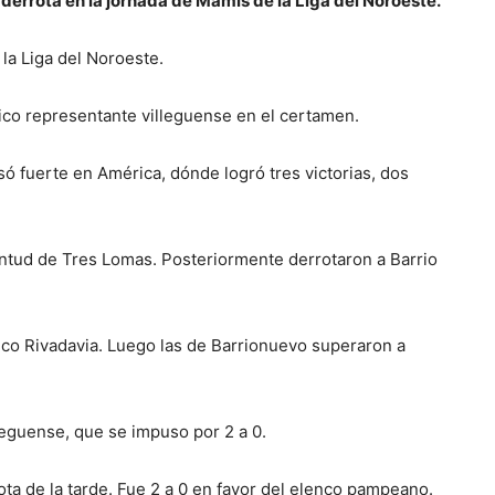
 derrota en la jornada de Mamis de la Liga del Noroeste.
la Liga del Noroeste.
nico representante villeguense en el certamen.
ó fuerte en América, dónde logró tres victorias, dos
ventud de Tres Lomas. Posteriormente derrotaron a Barrio
tico Rivadavia. Luego las de Barrionuevo superaron a
lleguense, que se impuso por 2 a 0.
ota de la tarde. Fue 2 a 0 en favor del elenco pampeano.