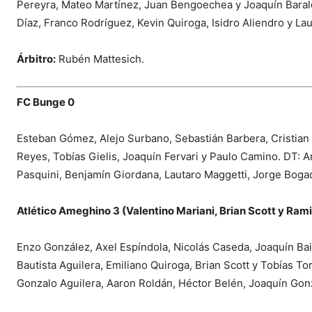
Pereyra, Mateo Martínez, Juan Bengoechea y Joaquín Barale
Díaz, Franco Rodríguez, Kevin Quiroga, Isidro Aliendro y La
Árbitro:
Rubén Mattesich.
FC Bunge 0
Esteban Gómez, Alejo Surbano, Sebastián Barbera, Cristian Gi
Reyes, Tobías Gielis, Joaquín Fervari y Paulo Camino. DT: A
Pasquini, Benjamín Giordana, Lautaro Maggetti, Jorge Bog
Atlético Ameghino 3 (Valentino Mariani, Brian Scott y Rami
Enzo González, Axel Espíndola, Nicolás Caseda, Joaquín Bain
Bautista Aguilera, Emiliano Quiroga, Brian Scott y Tobías To
Gonzalo Aguilera, Aaron Roldán, Héctor Belén, Joaquín Gon