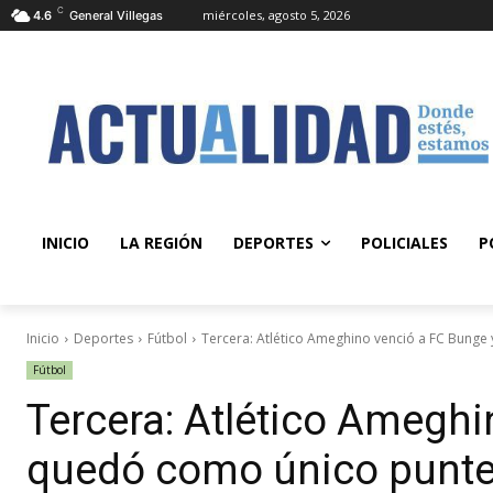
C
miércoles, agosto 5, 2026
4.6
General Villegas
INICIO
LA REGIÓN
DEPORTES
POLICIALES
P
Inicio
Deportes
Fútbol
Tercera: Atlético Ameghino venció a FC Bunge
Fútbol
Tercera: Atlético Ameghi
quedó como único punte