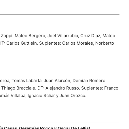
Zoppi, Mateo Bergero, Joel Villarrubia, Cruz Díaz, Mateo
DT: Carlos Guttlein. Suplentes: Carlos Morales, Norberto
ueroa, Tomás Labarta, Juan Alarcón, Demian Romero,
y Thiago Bracciale. DT: Alejandro Russo. Suplentes: Franco
más Villalba, Ignacio Scliar y Juan Orozco.
ín Casas, Geremías Rocca y Oscar De Lellis)