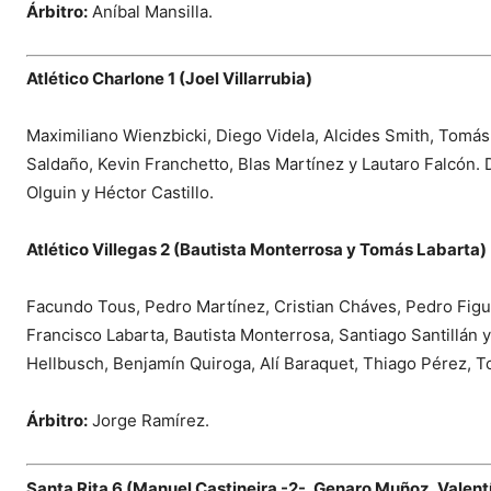
Árbitro:
Aníbal Mansilla.
Atlético Charlone 1 (Joel Villarrubia)
Maximiliano Wienzbicki, Diego Videla, Alcides Smith, Tomás 
Saldaño, Kevin Franchetto, Blas Martínez y Lautaro Falcón. 
Olguin y Héctor Castillo.
Atlético Villegas 2 (Bautista Monterrosa y Tomás Labarta)
Facundo Tous, Pedro Martínez, Cristian Cháves, Pedro Fig
Francisco Labarta, Bautista Monterrosa, Santiago Santillán 
Hellbusch, Benjamín Quiroga, Alí Baraquet, Thiago Pérez, To
Árbitro:
Jorge Ramírez.
Santa Rita 6 (Manuel Castineira -2-, Genaro Muñoz, Valent