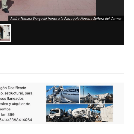
Padre Tomasz Wargocki frente a la Parroquia Nuestra Señora del Carmen