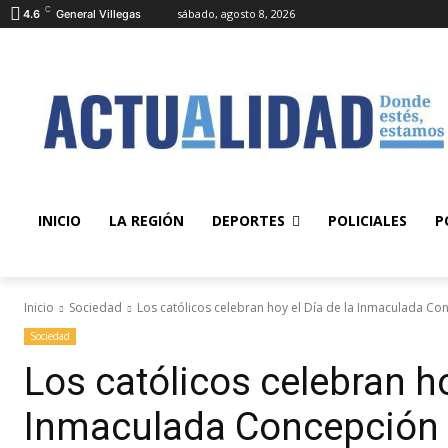
C
sábado, agosto 8, 2026
4.6
General Villegas
INICIO
LA REGIÓN
DEPORTES
POLICIALES
P
Inicio
Sociedad
Los católicos celebran hoy el Día de la Inmaculada Co
Sociedad
Los católicos celebran ho
Inmaculada Concepción 