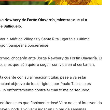
á a Newbery de Fortín Olavarría, mientras que «La
 Salliqueló.
ur. Atlético Villegas y Santa Rita jugarán su último
 región pampeana bonaerense.
 torneo, chocarán ante Jorge Newbery de Fortín Olavarría. El
o, si es que aún quiere seguir con vida en el certamen.
ta cuente con su alineación titular, pese a ya estar
rincipal objetivo de los dirigidos por Paulo Tabasso es
ía un enfrentamiento contra el cuarto mejor segundo.
piedritense es que finalmente José Vera no será intervenido
rave y podría volver a jugar en un par de semanas.