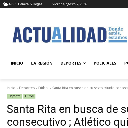
C
viernes, agosto 7, 2026
4.6
General Villegas
INICIO
LA REGIÓN
DEPORTES
POLICIALES
P
Inicio
Deportes
Fútbol
Santa Rita en busca de su sexto triunfo consecut
Deportes
Fútbol
Santa Rita en busca de s
consecutivo ; Atlético qu