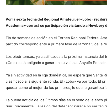
Por la sexta fecha del Regional Amateur, el «Lobo» recibir
Academia» cerrará su participación visitando a Newbery de
Fin de semana de acción en el Torneo Regional Federal Amate
partido correspondiente a primera fase de la zona 5 de la
Los piedritenses, ya clasificados a la próxima instancia del
«Cele» está obligado a ganar en su visita al Anyulín Penacin
Ya sin actividad en la liga doméstica, se espera que Santa Ri
clasificado a la siguiente ronda. El «Lobo» va por todo. El p
quedar como el mejor de los primeros, lo que le garantizar
La buena noticia de los últimos días en el seno del elenco 
quirúrgicamente. La lesión del defensor parece no ser tan g