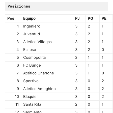
Posiciones
Pos
Equipo
PJ
PG
PE
1
Ingeniero
3
2
1
2
Juventud
3
2
1
3
Atlético Villegas
3
2
1
4
Eclipse
3
2
0
5
Cosmopolita
2
1
1
6
FC Bunge
3
1
1
7
Atlético Charlone
3
1
0
8
Sportivo
3
0
2
9
Atlético Ameghino
3
0
2
10
Blaquier
3
0
2
11
Santa Rita
2
0
1
12
Sarmiento
3
0
1