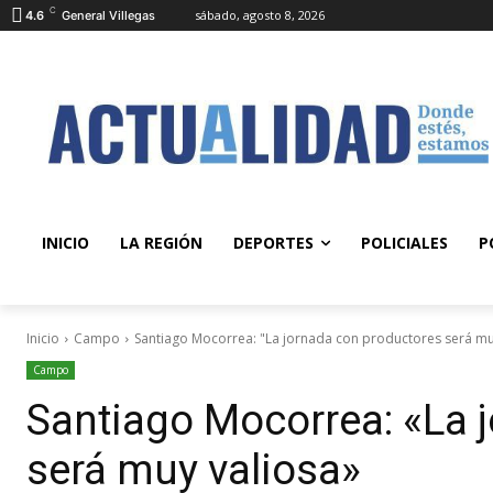
C
sábado, agosto 8, 2026
4.6
General Villegas
INICIO
LA REGIÓN
DEPORTES
POLICIALES
P
Inicio
Campo
Santiago Mocorrea: "La jornada con productores será mu
Campo
Santiago Mocorrea: «La 
será muy valiosa»