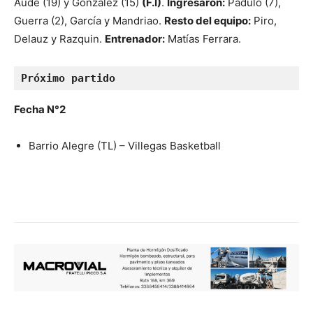
Aude (19) y González (15)
(F.I)
.
Ingresaron:
Padulo (7),
Guerra (2), García y Mandriao.
Resto del equipo:
Piro,
Delauz y Razquin.
Entrenador:
Matías Ferrara.
Próximo partido
Fecha N°2
Barrio Alegre (TL) – Villegas Basketball