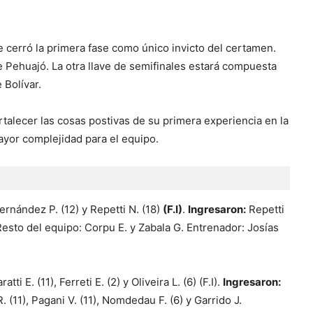
e cerró la primera fase como único invicto del certamen.
e Pehuajó. La otra llave de semifinales estará compuesta
 Bolívar.
ortalecer las cosas postivas de su primera experiencia en la
ayor complejidad para el equipo.
Fernández P. (12) y Repetti N. (18)
(F.I)
.
Ingresaron:
Repetti
. Resto del equipo: Corpu E. y Zabala G. Entrenador: Josías
ti E. (11), Ferreti E. (2) y Oliveira L. (6) (F.I).
Ingresaron:
R. (11), Pagani V. (11), Nomdedau F. (6) y Garrido J.