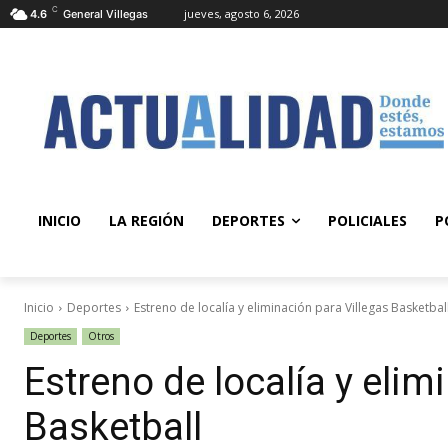
C
jueves, agosto 6, 2026
4.6
General Villegas
INICIO
LA REGIÓN
DEPORTES
POLICIALES
P
Inicio
Deportes
Estreno de localía y eliminación para Villegas Basketbal
Deportes
Otros
Estreno de localía y elim
Basketball