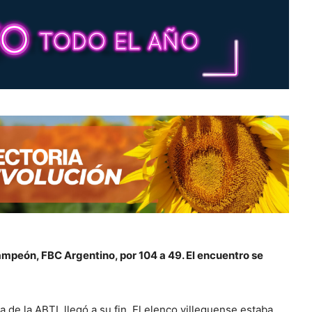
ampeón, FBC Argentino, por 104 a 49. El encuentro se
a de la ABTL llegó a su fin. El elenco villeguense estaba