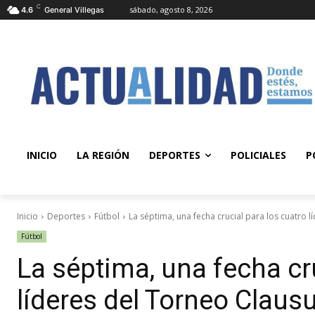
C
sábado, agosto 8, 2026
4.6
General Villegas
INICIO
LA REGIÓN
DEPORTES
POLICIALES
P
Inicio
Deportes
Fútbol
La séptima, una fecha crucial para los cuatro 
Fútbol
La séptima, una fecha cr
líderes del Torneo Claus