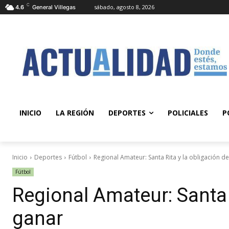
C
sábado, agosto 8, 2026
4.6
General Villegas
INICIO
LA REGIÓN
DEPORTES
POLICIALES
P
Inicio
Deportes
Fútbol
Regional Amateur: Santa Rita y la obligación d
Fútbol
Regional Amateur: Santa 
ganar