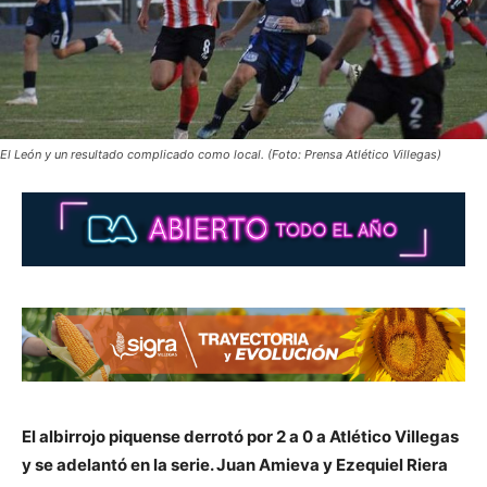
El León y un resultado complicado como local. (Foto: Prensa Atlético Villegas)
El albirrojo piquense derrotó por 2 a 0 a Atlético Villegas
y se adelantó en la serie. Juan Amieva y Ezequiel Riera