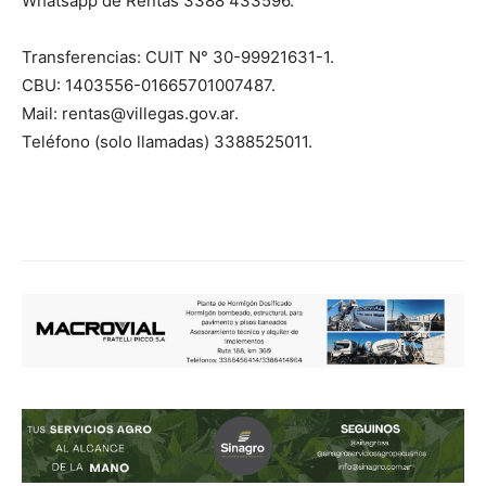
Whatsapp de Rentas 3388 433596.
Transferencias: CUIT N° 30-99921631-1.
CBU: 1403556-01665701007487.
Mail: rentas@villegas.gov.ar.
Teléfono (solo llamadas) 3388525011.