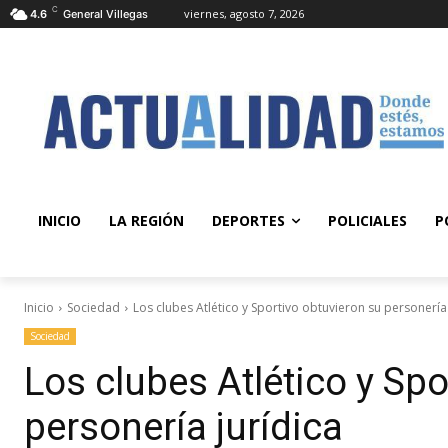
C
viernes, agosto 7, 2026
4.6
General Villegas
INICIO
LA REGIÓN
DEPORTES
POLICIALES
P
Inicio
Sociedad
Los clubes Atlético y Sportivo obtuvieron su personería 
Sociedad
Los clubes Atlético y Spo
personería jurídica