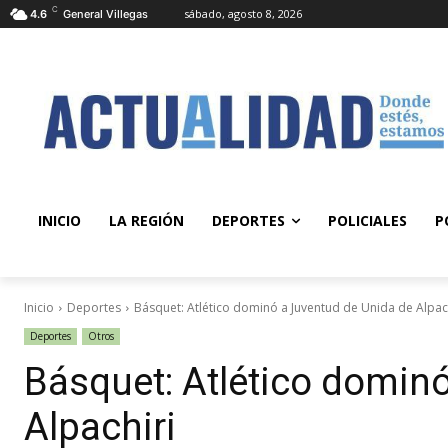
C
sábado, agosto 8, 2026
4.6
General Villegas
INICIO
LA REGIÓN
DEPORTES
POLICIALES
P
Inicio
Deportes
Básquet: Atlético dominó a Juventud de Unida de Alpac
Deportes
Otros
Básquet: Atlético domin
Alpachiri