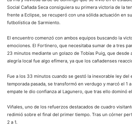
Social Cañada Seca consiguiera su primera victoria de la t
frente a Eclipse, se recuperó con una sólida actuación en 
futbolística de Sarmiento.
El encuentro comenzó con ambos equipos buscando la victor
emociones. El Fortinero, que necesitaba sumar de a tres par
23 minutos mediante un golazo de Tobías Puig, que desde a
alegría local fue algo efímera, ya que los cañadenses reacc
Fue a los 33 minutos cuando se gestó la inexorable ley del e
temporada pasada, se transformó en verdugo y marcó el 1 a 
empate le dio confianza al Lagunero, que tras ello dominó el
Viñales, uno de los refuerzos destacados de cuadro visitante
redimió sobre el final del primer tiempo. Tras un córner perf
2 a 1.