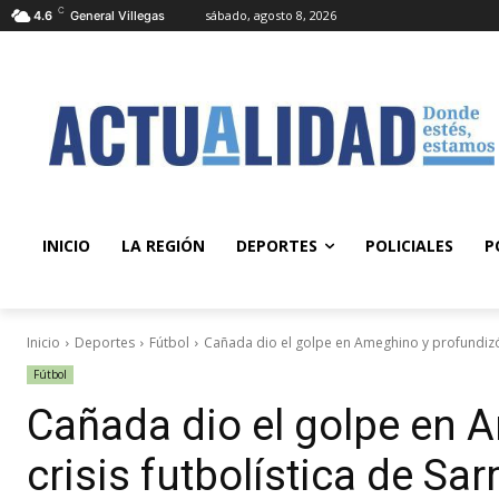
C
sábado, agosto 8, 2026
4.6
General Villegas
INICIO
LA REGIÓN
DEPORTES
POLICIALES
P
Inicio
Deportes
Fútbol
Cañada dio el golpe en Ameghino y profundizó la
Fútbol
Cañada dio el golpe en 
crisis futbolística de Sa