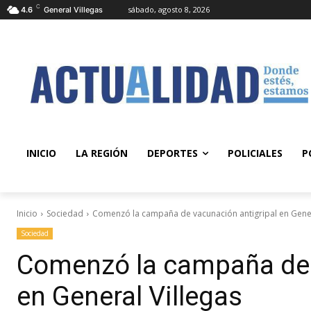
C
sábado, agosto 8, 2026
4.6
General Villegas
INICIO
LA REGIÓN
DEPORTES
POLICIALES
P
Inicio
Sociedad
Comenzó la campaña de vacunación antigripal en Gener
Sociedad
Comenzó la campaña de 
en General Villegas