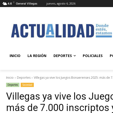
C
jueves, agosto 6, 2026
4.6
General Villegas
INICIO
LA REGIÓN
DEPORTES
POLICIALES
P
Inicio
Deportes
Villegas ya vive los Juegos Bonaerenses 2025: más de 7.0
Deportes
Sociedad
Villegas ya vive los Jue
más de 7.000 inscriptos 