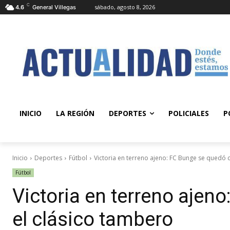
C
sábado, agosto 8, 2026
4.6
General Villegas
INICIO
LA REGIÓN
DEPORTES
POLICIALES
P
Inicio
Deportes
Fútbol
Victoria en terreno ajeno: FC Bunge se quedó 
Fútbol
Victoria en terreno ajen
el clásico tambero