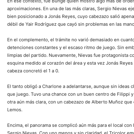
En ese contexto, fue Bunge quien mostró algo más de orden
aproximaciones. En una de las más claras, Sergio Nievas eje
bien posicionado a Jonás Reyes, cuyo cabezazo salió apenas 
débil de Yair Rodríguez que cayó sin problemas en las ma
En el complemento, el trámite no varió demasiado en cuanto a
detenciones constantes y el escaso ritmo de juego. Sin em
limpias del partido. Nuevamente, Nievas fue protagonista co
esquina medido al corazón del área y esta vez Jonás Reyes 
cabeza concretó el 1 a 0.
El tanto obligó a Charlone a adelantarse, aunque sin ideas c
que juego. Tuvo una chance con un buen centro de Filippi y
otra aún más clara, con un cabezazo de Alberto Muñoz que
Lemos.
Encima, el panorama se complicó aún más para el local con 
Sergio Nievas. Con uno menos y sin claridad, el Tricolor 