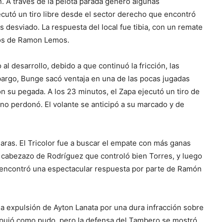
. A través de la pelota parada generó algunas
cutó un tiro libre desde el sector derecho que encontró
desviado. La respuesta del local fue tibia, con un remate
nos de Ramon Lemos.
l desarrollo, debido a que continuó la fricción, las
bargo, Bunge sacó ventaja en una de las pocas jugadas
n su pegada. A los 23 minutos, el Zapa ejecutó un tiro de
no perdonó. El volante se anticipó a su marcado y de
laras. El Tricolor fue a buscar el empate con más ganas
 cabezazo de Rodríguez que controló bien Torres, y luego
 encontró una espectacular respuesta por parte de Ramón
la expulsión de Ayton Lanata por una dura infracción sobre
empujó como pudo, pero la defensa del Tambero se mostró