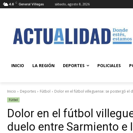
C
sábado, agosto 8, 2026
4.6
General Villegas
INICIO
LA REGIÓN
DEPORTES
POLICIALES
P
Inicio
Deportes
Fútbol
Dolor en el fútbol villeguense: se postergó el d
Fútbol
Dolor en el fútbol villegu
duelo entre Sarmiento e 