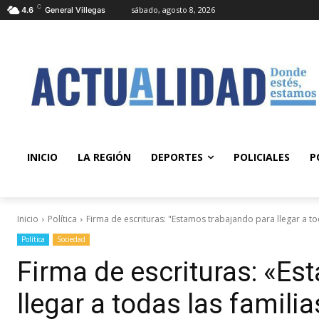
C
sábado, agosto 8, 2026
4.6
General Villegas
INICIO
LA REGIÓN
DEPORTES
POLICIALES
P
Inicio
Política
Firma de escrituras: "Estamos trabajando para llegar a tod
Política
Sociedad
Firma de escrituras: «Es
llegar a todas las familia